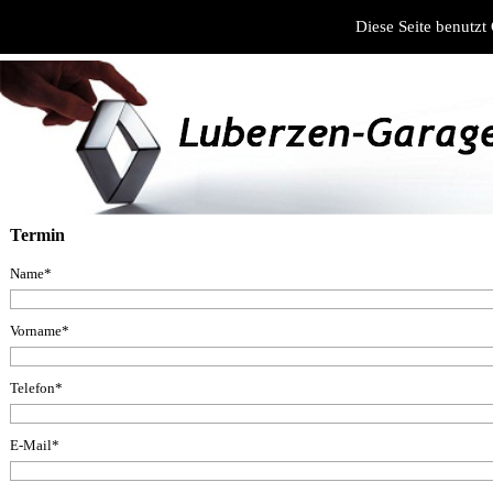
Diese Seite benutzt 
Homepage
News
Neuwagen
Gebrauchtwa
Termin
Name*
Vorname*
Telefon*
E-Mail*